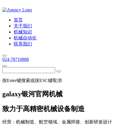
首页
关于我们
机械知识
机械自动化
联系我们
024-78710888
按Enter键搜索或按ESC键取消
galaxy银河官网机械
致力于高精密机械设备制造
经营：机械制造、航空领域、金属焊接、创新研发设计