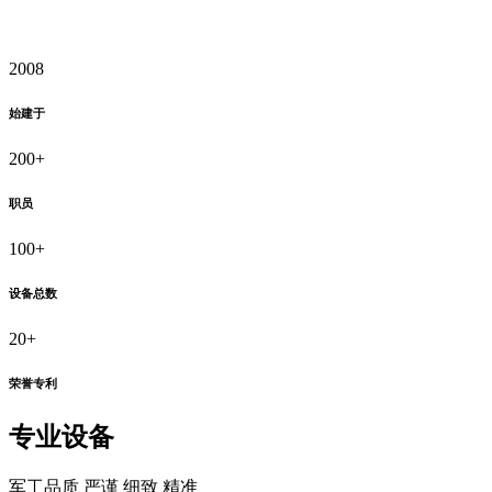
200
8
始建于
200
+
职员
100
+
设备总数
20
+
荣誉专利
专业设备
军工品质 严谨 细致 精准