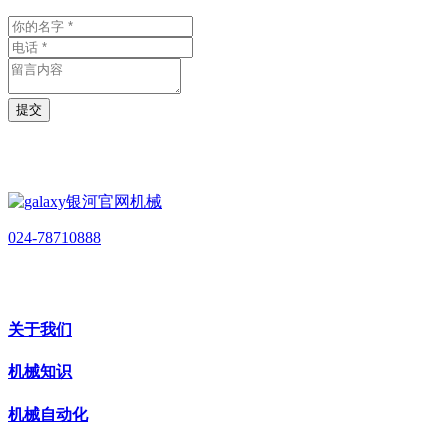
提交
024-78710888
关于我们
机械知识
机械自动化