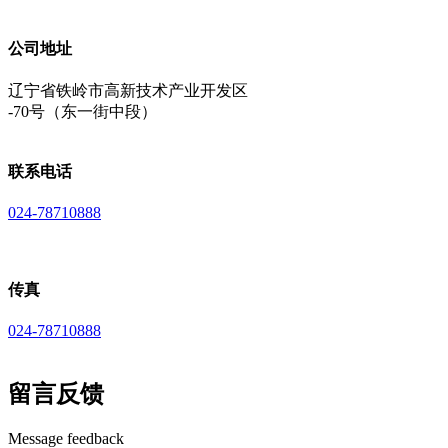
公司地址
辽宁省铁岭市高新技术产业开发区
-70号（东一街中段）
联系电话
024-78710888
传真
024-78710888
留言反馈
Message feedback