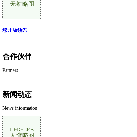
您开店领先
合作伙伴
Partners
新闻动态
News information